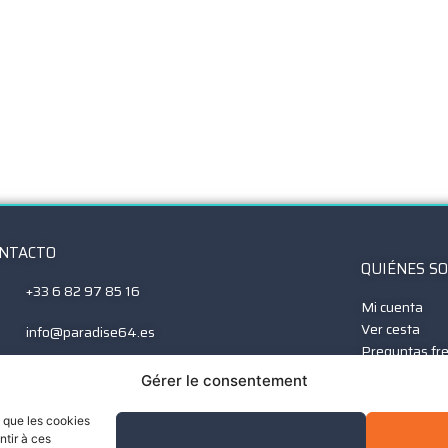
NTACTO
QUIÉNES S
+33 6 82 97 85 16
Mi cuenta
Ver cesta
info@paradise64.es
Preguntas fr
Aviso legal
ditiones generales de venta - CGV
Gérer le consentement
Política de co
Política de p
te sitio web cumple con el RGPD para la
s que les cookies
Cerrar sesión
otección de los datos personales.
ntir à ces