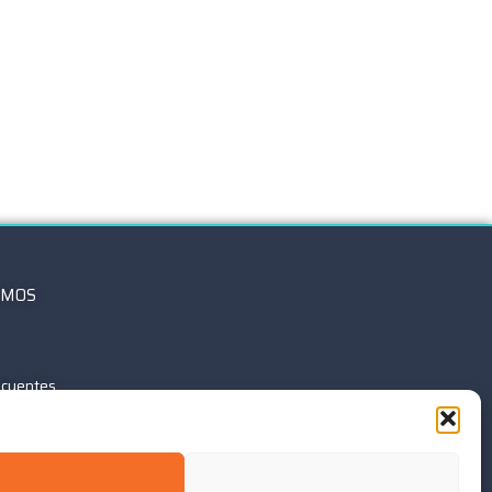
OMOS
ecuentes
okies
rivacidad – RGPD